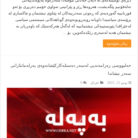
دێژەی نوسینەکەی لە لایەن جەنابی موقتەدا سەدرەوە پەیوەندییەکی
تەلەفۆنیم پێگەیشت، هەروەها ڕێز و پێزانینی تەواوی خۆمم دەربڕی بۆ ئەو
قوربانییە گەورەیەی کە ڕەوتی سەدرییەکان لە پێناوی نیشتمان و چاکسازی لە
پرۆسەی سیاسیدا داویانە.روبەڕوبونەوەی گوناهەکانی سیستمی سیاسی
لەعێراقدا پێویستییەکی نیشتمانییە کە لەگەڵ هەرکەسێک کە باوەڕیان بە
نیشتمان هەیە لەسەری رێکدەکەوین، بۆ …
زیاتر بخوێنەوە
حه‌لبووسی ره‌زامه‌ندیی له‌سه‌ر ده‌ستله‌كاركێشانه‌وه‌ی په‌رله‌مانتارانی
سه‌در نیشاندا
يونيو 12, 2022
عێراق
0