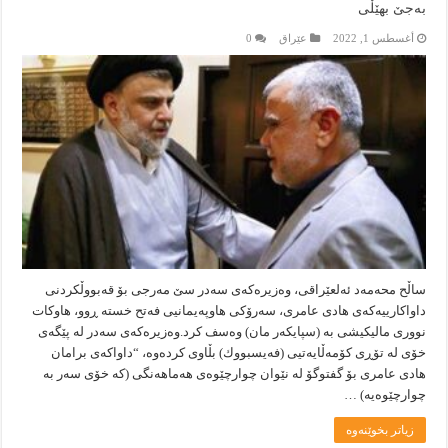
بەجێ بهێڵی
أغسطس 1, 2022
عێراق
0
ساڵح محەمەد ئەلعێراقی، وەزیرەكەی سەدر سێ مەرجی بۆ قەبووڵكردنی
داواكارییەكەی هادی عامری، سەرۆكی هاوپەیمانیی فەتح خستە ڕوو، هاوكات
نووری مالیكیشی بە (سپایكەر مان) وەسف كرد.وەزیرەكەی سەدر لە پێگەی
خۆی لە تۆڕی كۆمەڵایەتیی (فەیسبووك) بڵاوی كردەوە، “داواكەی برامان
هادی عامری بۆ گفتوگۆ لە نێوان چوارچێوەی هەماهەنگی (كە خۆی سەر بە
چوارچێوەیە) …
زیاتر بخوێنەوە