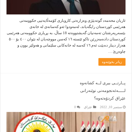
ئاریان محەمەد گوتەبێژی وەزارەتی کاروباری کۆمەڵایەتیی حکوومەتی
هەرێمی کوردستان رایگەیاند، لەمەودوا ئەو کەسانەی لە خانەی
بێسەرپەرشتان تەمەنیان گەیشتووەتە 18 ساڵ، بە بڕیاری حکوومەتی هەرێمی
کوردستان دادەمەزرێن تاکو ئێستە ١٦ کەسن مووچەیان لە نێوان ٤٠٠ بۆ ٥٠٠
هەزار دینار دەبێت ئەم ١٦ کەسە لە خانەکانى سلێمانى و هەولێر بوون و
چاوەڕێ …
زیاتر بخوێنەوە
پــارتــی بیری لــە کشانەوە
لـــــەئەنجومەنی نوێنەرانی
عێراق کردۆەتەوە؟
سبتمبر 10, 2022
عێراق
0