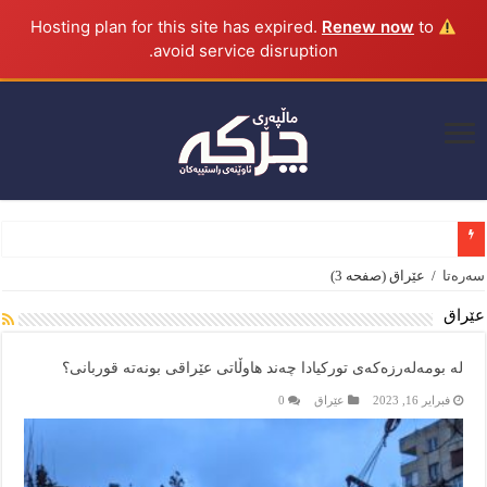
Renew now
to
Hosting plan for this site has expired.
avoid service disruption.
بەڕێوەبەرایەتیی خۆسەر نهێنیی کۆبوونەوەی مەزڵووم عەبدی و وەزیری بەرگریی سوو
سەرەتا
/
عێراق
(صفحه 3)
عێراق
لە بومەلەرزەکەی تورکیادا چەند هاوڵاتی عێراقی بونەتە قوربانی؟
فبراير 16, 2023
عێراق
0