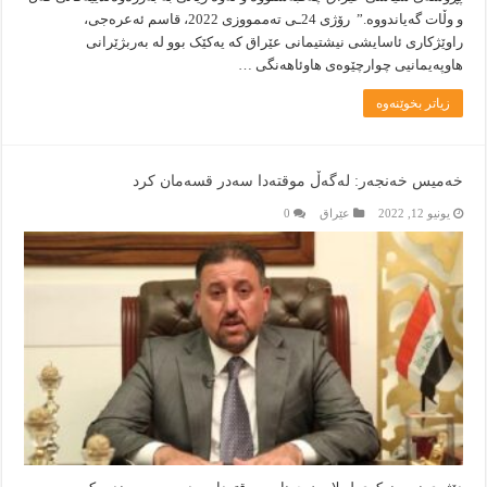
و وڵات گەیاندووە.” رۆژی 24ـى تەممووزى 2022، قاسم ئەعرەجی،
راوێژکارى ئاسایشى نیشتیمانى عێراق کە یەکێک بوو لە بەربژێرانى
هاوپەیمانیى چوارچێوەى هاوئاهەنگى …
زیاتر بخوێنەوە
خەمیس خەنجەر: لەگەڵ موقتەدا سەدر قسەمان کرد
يونيو 12, 2022
عێراق
0