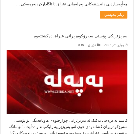
هەڵپەساردنی دانیشتنەکانی پەرلەمانی عێراق تا ئاگادارکردنەوەیەکی …
زیاتر بخوێنەوە
بەریژێرێکی پۆستی سەرۆکوەزیرانی عێراق دەکشێتەوە
يوليو 25, 2022
عێراق
0
قاسم ئەعرەجى یەکێک لە بەربژێرانى چوارچێوەى هاوئاهەنگى بۆ پۆستى
سەرۆکوەزیران کشانەوەى خۆى لەو بەربژێرییە رایگەیاند و دەڵێت، “نۆ مانگە
پڕۆسەى سیاسى عێراق چەقبەستووە و ئەوە زیانى بە بەرژەوەندییەکانى گەل