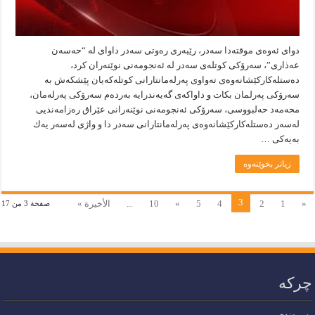
دوای ئه‌وه‌ی موقته‌دا سه‌در، رێبه‌ری ره‌وتی سه‌در داوای له‌ “حه‌سه‌ن
عه‌ذاری”، سه‌رۆكی كوتله‌ی سه‌در له‌ ئه‌نجومه‌نی نوێنه‌ران كرد،
ده‌ستله‌كاركێشانه‌وه‌ی ته‌واوی په‌رله‌مانتارانی كوتله‌كه‌یان پێشكه‌ش به‌
سه‌رۆكی په‌رلمان بكات و داواكه‌ی گه‌یه‌ندرایه‌ به‌رده‌م سه‌رۆكی په‌رله‌مان،
محه‌مه‌د حه‌لبووسی، سه‌رۆكی ئه‌نجومه‌نی نوێنه‌رانی عێراق ره‌زامه‌ندیی
له‌سه‌ر ده‌ستله‌كاركێشانه‌وه‌ی په‌رله‌مانتارانی سه‌در دا و واژی له‌سه‌ر یه‌ك
به‌یه‌كی …
زیاتر بخوێنەوە
3
«
1
2
4
5
»
10
...
الأخيرة »
صفحة 3 من 17
چرکە
پەیوەندی