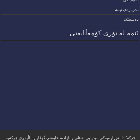
دەربارەی ئێمە
دەستپێک
ئێمە لە تۆری کۆمەڵایەتی
چرکە’ دامەزراوەیەکی میدیایی ئەهلی و ئازادە، خاوەنی گۆڤار و ماڵپەڕی چرکەیە.