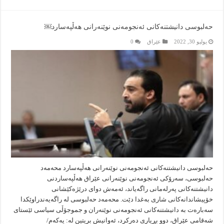
حەلبوسی دانیشتنەکانی ئەنجومەنی نوێنەرانی هەڵپەسارد￼
يوليو 30, 2022
عێراق
0
حەلبوسی دانیشتنەکانی ئەنجومەنی نوێنەرانی هەڵپەسارد محەمەد
حەلبوسی، سەرۆکی ئەنجومەنی نوێنەرانی عێراق هەڵپەساردنی
دانیشتنەکانی پەرلەمانی راگەیاند، ئەمەش دوای درێژەکێشانی
خۆپیشاندانەکانی شاری بەغدا دێت. محەمەد حەلبوسی لە راگەیەندراوێکدا
سەبارەت بە دانیشتنەکانی ئەنجومەنی نوێنەران و جموجۆڵی سیاسی ئێستای
شەقامی عێراق، دوو بڕیاری دەرکرد، ئەوانیش بریتین لە: یەکەم/