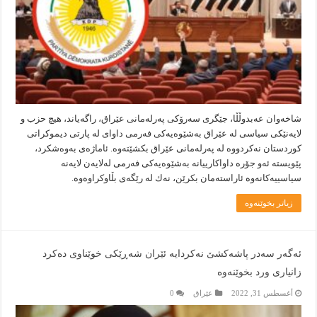
شاخه‌وان عه‌بدوڵڵا، جێگری سه‌رۆكی په‌رله‌مانی عێراق، راگه‌یاند، هیچ حزب و
لایه‌نێكی سیاسی له‌ عێراق به‌شێوه‌یه‌كی فه‌رمی داوای له‌ پارتی دیموكراتی
كوردستان نه‌كردووه‌ له‌ په‌رله‌مانی عێراق بكشێته‌وه‌. ئاماژه‌ی به‌وه‌شكرد،
پێویسته‌ ئه‌و جۆره‌ داواكارییانه‌ به‌شێوه‌یه‌كی فه‌رمی له‌لایه‌ن لایه‌نه‌
سیاسییه‌كانه‌وه‌‌ ئاراسته‌مان بكرێن، نه‌ك له‌ رێگه‌ی بڵاوكراوه‌وه‌.
زیاتر بخوێنەوە
ئەگەر سەدر پاشەکشێ نەکردایە ئێران شەڕێکی خوێناوی دەکرد
زانیاری ورد بخوێنەوە
أغسطس 31, 2022
عێراق
0