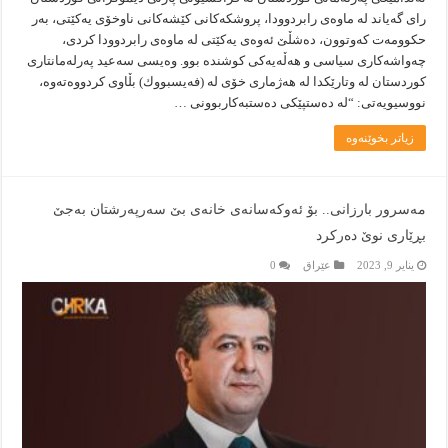
رای گەیاند لە ماوەی رابردوودا، پروشكەكانی کێشەکانی ناوخۆی یەکێتی، بەر
حکوومەت کەوتوون، دەشڵێ ئه‌وه‌ی یه‌كێتی لە ماوەی رابردوودا کردی،
چەواشه‌كاری سیاسی و هه‌ڵه‌یه‌كی كوشنده‌ بوو. وەیسی سەعید پەرلەمانتاری
كوردستان لە وتارێكدا لە هەژماری خۆی لە (فەیسبووك) بڵاوی كردووەتەوە،
نووسیویەتی: “لە دەستپێکی دەستبەکاربوونی …
زیاتر بخوێنەوە
مەسرور بارزانى.. بۆ ئەوکەسانەى خانەى بێ سەرپەرشتان بەجێ
بڕێارى نوێ دەرکرد
يناير 9, 2023
عێراق
0