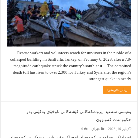
Rescue workers and volunteers search for survivors in the rubble of a
collasped building, in Sanliurfa, Turkey, on February 6, 2023, after a 7.8-
magnitude earthquake struck the country’s south-east. – The combined
death toll has risen to over 2,300 for Turkey and Syria after the region’s
strongest quake in nearly …
زیاتر بخوێنەوە
وەیسی سەعید: پروشكەكانی کێشەکانی ناوخۆی یەکێتی بەر
حکوومەت کەوتوون
يناير 16, 2023
عێراق
0
ئەندامێکی پەرلەمانی کوردستان لە فراکسیۆنی پارتی دیموکراتی کوردستان