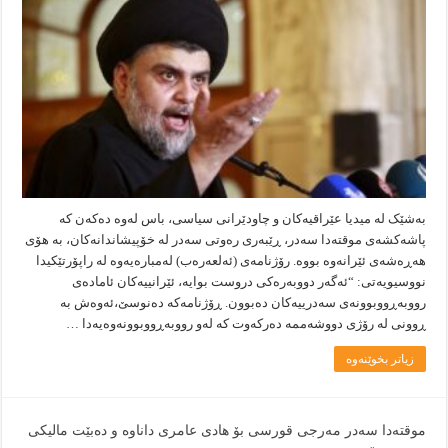
بەشێک لە میدیا عێراقیەكان و چاودێرانی سیاسی، باس لەوە دەکەن کە
پاشەکشەی موقتەدا سەدر، ڕێبەری رەوتی سەدر لە خۆپیشاندانەکان، بە هۆی
هەڕەشەی ئێرانەوە بووە. رۆژنامەى (ئەلعەرەب) لەمبارەیەوە لە راپۆرتێکیدا
نووسیویەتی: “ئەگەر دووبەرەكى دروست بوايە، ئێرانيیەكان ئامادەى
رووبەڕووبوونەى سەدرييەكان دەبوون. ڕۆژنامەکە دەنوسێ،ئەوەش بە
ڕوونى لە رۆژى دووشەممە دەركەوت كە لەو رووبەڕووبوونەوەیەدا …
زیاتر بخوێنەوە
موقتەدا سەدر مەرجی قورسی بۆ هادی عامری داناوە و دەبێت مالیكی