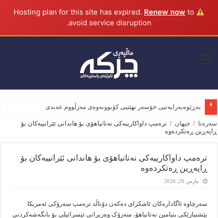
Renew now
to
Hosting plan for this site has expired.
avoid service disruption.
بەڕێوەبەرایەتیی خۆسەر نهێنیی کۆبوونەوەی مەزڵووم عەبدی و وە
سەرەتا
/
جیهان
/
ترەمپ داواکارییەکی نەتانیاهۆی بۆ هاندانی ئێرانییەکان بۆ
ڕاپەڕین ڕەتکردەوە
ترەمپ داواکارییەکی نەتانیاهۆی بۆ هاندانی ئێرانییەکان بۆ
ڕاپەڕین ڕەتکردەوە
مارس 26, 2026
سەرچاوە ئاگادارەکان ئاشکرای دەکەن دۆناڵد ترەمپ سەرۆکی ئەمریکا
پێشنیازێکی بنیامین نەتانیاهۆ، سەرۆک وەزیرانی ئیسرائیلی بۆ بانگەشەکردنی