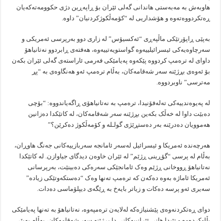
هاوبەش بە مەبەستی هاندانی گەلی ئێران بۆ ڕاپەڕین دژی حکوومەتەکەیان
ڕەتکردووەتەوە و هۆشداریی لە “کۆمەڵکوژکردنیان” داوە.
بەپێی ڕاپۆرتێکی ماڵپەڕی “ئەکسیۆس” لە زاری دوو بەرپرسی ئەمریکی و
سەرچاوەیەکی ئیسرائیلییەوە گواستویەتییەوە، هەفتەی ڕابردوو نەتانیاهۆ
داوای لە ترەمپ کردووە پێکەوە پەیامێکی فەرمی ئاراستەی گەلی ئێران بکەن
بۆ ئەوەی بڕژێنە سەر شەقامەکان، بەڵام ترەمپ ئەو هەنگاوەی بە “پڕ
مەترسی” ناوبردووە.
لە پەیوەندییەکی تەلەفۆنیدا، ترەمپ بە نەتانیاهۆی ڕاگەیاندووە: “بۆچی
دەبێت داوا لە خەڵک بکەین بڕژێنە سەر شەقامەکان، لە کاتێکدا دەزانین
هەموویان دەدرێنە بەر دەستڕێژی گولـلە و کۆمەڵکوژ دەکرێن؟”
هەرچەندە ئەمریکا و ئیسرائیل لەسەر ئامانجە سەربازییەکانی جەنگ هاوڕان،
بەڵام لە پرسی “گۆڕینی ڕژێم” لە ئێران خاوەن دیدگای جیاوازن. لە کاتێکدا
نەتانیاهۆ ڕووخانی ڕژێم وەک ئامانجێکی سەرەکی دەبینێت، بەرپرسانی
ئەمریکا ئاماژە بەوە دەکەن کە ترەمپ تەنها وەک “دەستکەوتێکی زیادە”
سەیری ئەو پرسە دەکات و زیاتر بایەخ بە ڕێگەی دیپلۆماسی دەدات.
دوای ڕەتکردنەوەی پێشنیازەکە لەلایەن ترەمپەوە، نەتانیاهۆ بە تەنها پەیامێکی
بڵاوکردەوە و تێیدا هانی ئێرانییەکانی دا بڕژێنە سەر شەقامەکان، بەڵام بەپێی