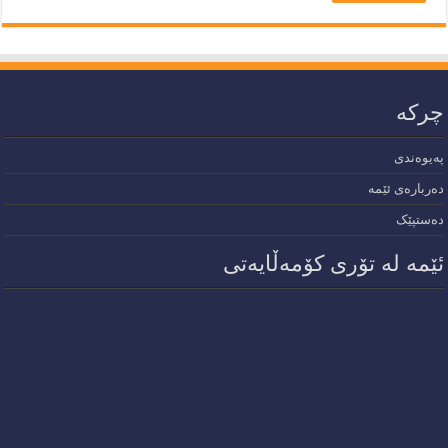
چرکە
پەیوەندی
دەربارەی ئێمە
دەستپێک
ئێمە لە تۆری کۆمەڵایەتی