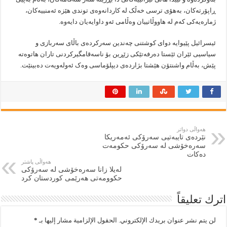
ڕاپۆرتەکان، بەهۆی ترسی خەڵک لە کاردانەوەی توندی هێزە ئەمنییەکان،
ژمارەیەکی کەم لە هاووڵاتییان وەڵامی ئەو داوایەیان دایەوە.
ئیسرائیل پێیوایە دوای کوشتنی چەندین سەرکردەی باڵای سەربازی و
سیاسیی ئێران ئێستا دەرفەتێکی زێڕین بۆ ناسەقامگیرکردنی تاران هاتوەتە
پێش، بەڵام واشنتۆن هێشتا بژاردەی دیپلۆماسی وەک ئەولەویەت دەبینێت.
هەواڵی دواتر
نێردەی تایبەتیی سەرۆکی ئەمەریکا
سەرەخۆشی لە سەرۆکی حکومەت
دەکات
هەواڵی پاشتر
لەیلا زانا سەرەخۆشی لە سەرۆکی
حکوومەتی هەرێمی کوردستان کرد
اترك تعليقاً
لن يتم نشر عنوان بريدك الإلكتروني.
الحقول الإلزامية مشار إليها بـ
*