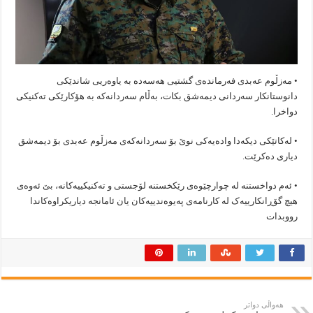
• مەزڵوم عەبدی فەرماندەی گشتیی هەسەدە بە یاوەریی شاندێکی
دانوستانکار سەردانی دیمەشق بکات، بەڵام سەردانەکە بە هۆکارێکی تەکنیکی
دواخرا.
• لەکاتێکی دیکەدا وادەیەکی نوێ بۆ سەردانەکەی مەزڵوم عەبدی بۆ دیمەشق
دیاری دەکرێت.
• ئەم دواخستنە لە چوارچێوەی رێکخستنە لۆجستی و تەکنیکییەکانە، بێ ئەوەی
هیچ گۆڕانکارییەک لە کارنامەی پەیوەندییەکان یان ئامانجە دیاریکراوەکاندا
رووبدات
هەواڵی دواتر