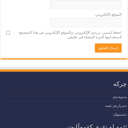
الموقع الإلكتروني
احفظ اسمي، بريدي الإلكتروني، والموقع الإلكتروني في هذا المتصفح
لاستخدامها المرة المقبلة في تعليقي.
چرکە
پەیوەندی
دەربارەی ئێمە
دەستپێک
ئێمە لە تۆری کۆمەڵایەتی