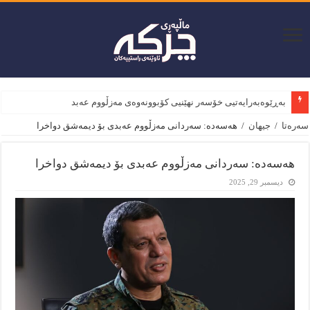
بەڕێوەبەرایەتیی خۆسەر نهێنیی کۆبوونەوەی مەزڵووم عەبدی و و
سەرەتا
/
جیهان
/
هەسەدە: سەردانی مەزڵووم عەبدی بۆ دیمەشق دواخرا
هەسەدە: سەردانی مەزڵووم عەبدی بۆ دیمەشق دواخرا
ديسمبر 29, 2025