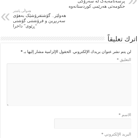
پرسەنامەیەک لە سەرۆکی
حکومەتی هەرێمی کوردستانەوە
هەواڵی پاشتر
هەولێر.. گۆشتفرۆشێک بەهۆی
سەربڕین و فرۆشتنی گۆشتی
“ڕێوی” داخرا
اترك تعليقاً
لن يتم نشر عنوان بريدك الإلكتروني.
الحقول الإلزامية مشار إليها بـ
*
التعليق
*
الاسم
*
البريد الإلكتروني
*