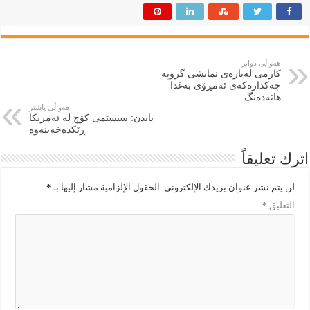
هەواڵی دواتر
کازمی لەبارەی نمایشی گروپە
چەکدارەکەی ئەمڕۆی بەغدا
هاتەدەنگ
هەواڵی پاشتر
بایدن: سیستمی كۆچ لە ئەمریكا
ڕێکدەخەینەوە
اترك تعليقاً
لن يتم نشر عنوان بريدك الإلكتروني.
الحقول الإلزامية مشار إليها بـ
*
التعليق
*