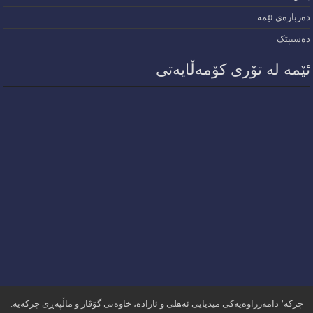
دەربارەی ئێمە
دەستپێک
ئێمە لە تۆری کۆمەڵایەتی
چرکە’ دامەزراوەیەکی میدیایی ئەهلی و ئازادە، خاوەنی گۆڤار و ماڵپەڕی چرکەیە.