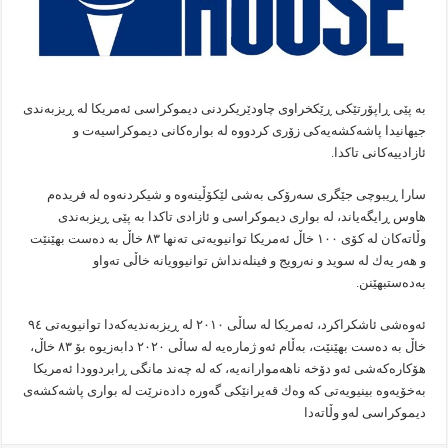
بە پێی ڕاپۆرتێكی ڕێكخراوی چاودێریكردنی دیموكراسی ئەمریكا لە ڕیزبەندی
جیهانیدا پاشەكشەیەكی زۆری كردووە لە بوارەكانی دیموكراسیەت و
ئازادییەكانی تاكدا.
سارا ڕیبوچی جێگری سەرۆكی بەشی لێكۆڵینەوە و شیكردنەوە لە فریدەم
هاوس ڕایگەیاند، لە بواری دیموكراسی و ئازادی تاكدا بە پێی ڕیزبەندی
وڵاتەكان لە كۆی ١٠٠ خاڵ ئەمریكا توانیویەتی تەنها ٨٣ خاڵ بە دەست بهێنێت
و هەر یەك لە سوید و نەرویج و فینلەنداش توانیوویانە خاڵی تەواو
بەدەستبهێنن.
ئەوەشی ئاشكراكرد، ئەمریكا لە ساڵی ٢٠١٠ لە ڕیزبەندیەكەدا توانیویەتی ٩٤
خاڵ بە دەست بهێنێت، بەڵام ئەو ژمارەیە لە ساڵی ٢٠٢٠ دابەزیوە بۆ ٨٣ خاڵ،
هۆكارەكەشی ئەو دۆخە ناهەموارانەیە، كە لە چەند مانگی ڕابردوودا ئەمریكا
بەخۆیەوە بینیویەتی كە وەك قەیرانێكی گەورە دادەنرێت لە بواری پاشەكشەی
دیموكراسی لەو وڵاتەدا