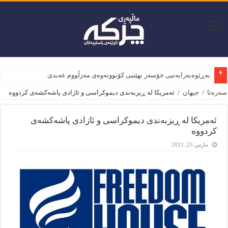
بەڕێوەبەرایەتیی خۆسەر نهێنیی کۆبوونەوەی مەزڵووم عەبدی و وە
سەرەتا
/
جیهان
/
ئەمریكا لە ڕیزبەندی دیموكراسی و ئازادی پاشەكشەی كردووە
ئەمریكا لە ڕیزبەندی دیموكراسی و ئازادی پاشەكشەی
كردووە
مارس 25, 2021