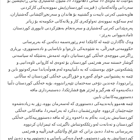
بتوانێت لە ماوەی 10 ساڵی داهاتوودا، 20 ملیۆن گەشتیاری بیانی ڕابکێشین بۆ
سەردانی وڵاتەکەمان. ( ڤیزیت کوردستان)یش نموونەیەکی کارکردنی
هاوبەشیی کەرتی تایبەت و گشتییە بۆ هاندان و سەرنجڕاکێشانی گەشتیاران،
ئەم سەکۆیە نموونەی تەواوکەری کار و پلانەکانی حکومەتە بۆ زیاتر
پەرەپێدانی کەرتی گەشتیاری و سەرەنجام بەهێزکردنی ئابووری کوردستان.
ئامادەبووانی بەڕێز:-
وەک ئاگادارن ئێمە لە کاتێکدا ئەم ڕێورەسمە دەکەین کە بەرپرسانی
حکوومەتی فیدراڵی، بە شێوەیەکی ناڕەوا و نایاسایی و نادەستووری، بڕیاری
ڕاگرتنی مووچەی خەڵکی کوردستانیان داوە، ئەمەش بەشێکە لە سیاسەتی
گوشار خستنە سەر هەرێمی کوردستان بۆ ئەوەی لە کاروانی ئاوەدانیی و
پێشکەوتنی خۆی بوەستێت کە بە دڵنیاییەوە لەم هەوڵەیاندا سەرکەوتوو نابن و
ئێمە بە پشتیوانیی خوای گەورە و خۆڕاگریی خەڵکی کوردستان لە ساڵانی
ڕابردوودا، چەندین دۆخی سەختمان تێپەڕاندووە، بۆیە خەڵکی کوردستان دڵنیا
دەکەینەوە کە هەرگیز و لەژێر هیچ فشارێکدا، دەستبەرداری مافە
دەستوورییەکانمان نابین.
ئێمە هەموو پابەندییەکی دەستووری کە لەسەرمان بووە، زۆر بە زیادەشەوە
جێبەجێمان کردووە. چاوەڕێشمان دەکرد لە بەرامبەردا، مافەکانی خەڵکی
کوردستانیش بدرێت، بەڵام بە داخەوە ڕێز لە مافە دەستوورییەکانی خەڵکی
کوردستان و تەنانەت لەو رێککەوتنناش ناگیرێت کە ئیمزایان کردووە.
بەرپرسانی بەغدا، دەبێ بزانن کە عێراق وڵاتێکی فیدراڵییە و هەرێمی
کوردستانیش بە پێی دەستوور، قەوارەیەکی یاسایی و دەستوورییە و دەبێ لەو