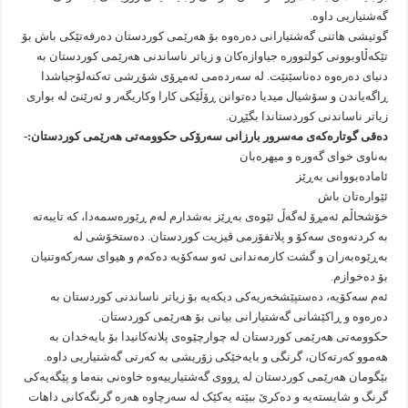
گەشتیاریی داوە.
گوتیشی هاتنی گەشتیارانی دەرەوە بۆ هەرێمی کوردستان دەرفەتێکی باش بۆ
تێکەڵاوبوونی کولتوورە جیاوازەکان و زیاتر ناساندنی هەرێمی کوردستان بە
دنیای دەرەوە دەناسێنێت. لە سەردەمی ئەمڕۆی شۆڕشی تەکنەلۆجیاشدا
ڕاگەیاندن و سۆشیال میدیا دەتوانن ڕۆڵێکی کارا وکاریگەر و ئەرێنێ لە بواری
زیاتر ناساندنی کوردستاندا بگێڕن.
دەقی گوتارەکەی مەسرور بارزانی سەرۆكی حكوومەتی هەرێمی كوردستان:-
بەناوی خوای گەورە و میهرەبان
ئامادەبووانی بەڕێز
ئێوارەتان باش
خۆشحاڵم ئەمڕۆ لەگەڵ ئێوەی بەڕێز بەشدارم لەم ڕێورەسمەدا، کە تایبەتە
بە کردنەوەی سەکۆ و پلاتفۆرمی ڤیزیت کوردستان. دەستخۆشی لە
بەڕێوەبەران و گشت کارمەندانی ئەو سەکۆیە دەکەم و هیوای سەرکەوتنیان
بۆ دەخوازم.
ئەم سەکۆیە، دەستپێشخەریەکی دیکەیە بۆ زیاتر ناساندنی کوردستان بە
دەرەوە و ڕاکێشانی گەشتیارانی بیانی بۆ هەرێمی کوردستان.
حکوومەتی هەرێمی كوردستان لە چوارچێوەی پلانەکانیدا بۆ بایەخدان بە
هەموو کەرتەکان، گرنگی و بایەخێکی زۆریشی بە کەرتی گەشتیاریی داوە.
بێگومان هەرێمی کوردستان لە ڕووی گەشتیارییەوە خاوەنی بنەما و پێگەیەکی
گرنگ و شایستەیە و دەکرێ ببێتە یەکێک لە سەرچاوە هەرە گرنگەکانی داهات