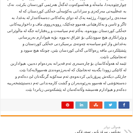
چوارچێوەیەدا، مامەڵە و هەڵسوکەوت لەگەڵ هەرێمی کوردستان بکرێت. نەک
بە عەقڵییەتی مەرکەزی و سزادانی بەکۆمەڵی خەڵکی کوردستان کە لە
سەدەی ڕابردوودا، ڕژێمە یەک لە دوای یەکەکانی دەسەڵاتتدار لە بەغدا، بە
ئاگر و ئاسن و بەکارهێنانی هەموو چەکێک، ڕووبەڕووی ماف و داخوازییەکانی
خەڵکی کوردستان بوونەوە، بەڵام ئەم سیاسەت و ڕەفتارانە جگە لە ماڵوێرانی
و وێرانکاری هیچ سوودێکی بۆ عێراق نەبووە. بۆیە هیوادارم بەرپرسانی
بەغداش واز لەو سیاسەتە چەوتەی برسیکردنی خەڵکی کوردستان و
پێشێلکردنی مافە ڕەواکانی گەلی کوردسان بێنن، چونکە هیچ سوود و
ئەنجامێکی نابێت.
ئێمە لە هەوڵەکانمان بۆ چارەسەری ئەم قەیرانە بەردەوام دەبین، هیوادارین
لە کاتێکی زوودا بگەینە ئەنجامێک کە لەبەرژەوەندی هەموولایەکدا بێت.
جارێکی دیکەش پیرۆزبایی کردنەوەی ئەم سەکۆیە گرنگەتان لێ دەکەم و
دەستخۆشی لە هەموو بەڕێوەبەران و گشت کارمەندانی ئەم دەستپێشخەرییە
دەکەم و هیوادارم هەمیشە وڵاتەکەمان لە پێشکەوتنی زیاتردا بێت.
هەواڵی دواتر
پەیامی پیرۆزبایی سەرۆکی