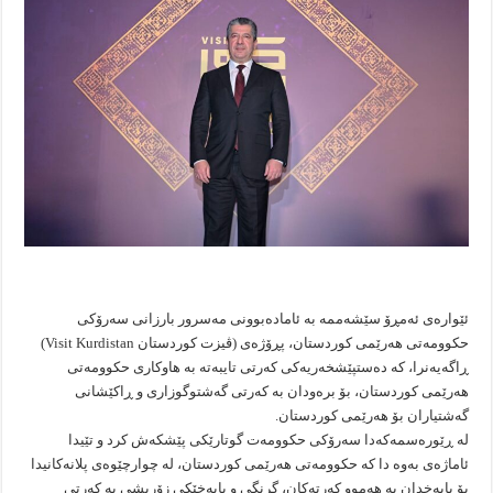
ئێوارەی ئەمڕۆ سێشەممە بە ئامادەبوونی مەسرور بارزانی سەرۆکی
حکوومەتی هەرێمی کوردستان، پڕۆژەی (ڤیزت کوردستان Visit Kurdistan)
ڕاگەیەنرا، کە دەستپێشخەریەکی کەرتی تایبەتە بە هاوکاری حکوومەتی
هەرێمی کوردستان، بۆ برەودان بە کەرتی گەشتوگوزاری و ڕاکێشانی
گەشتیاران بۆ هەرێمی کوردستان.
لە ڕێورەسمەکەدا سەرۆکی حکوومەت گوتارێکی پێشکەش کرد و تێیدا
ئاماژەی بەوە دا کە حکوومەتی هەرێمی كوردستان، لە چوارچێوەی پلانەکانیدا
بۆ بایەخدان بە هەموو کەرتەکان، گرنگی و بایەخێکی زۆریشی بە کەرتی