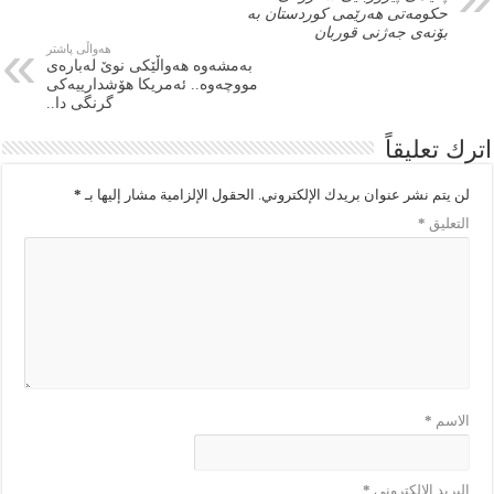
حکومەتی هەرێمی کوردستان بە
بۆنەی جەژنی قوربان
هەواڵی پاشتر
بەمشەوە هەواڵێكی نوێ لەبارەی
مووچەوە.. ئەمریكا هۆشدارییەكی
گرنگی دا..
اترك تعليقاً
لن يتم نشر عنوان بريدك الإلكتروني.
الحقول الإلزامية مشار إليها بـ
*
التعليق
*
الاسم
*
البريد الإلكتروني
*