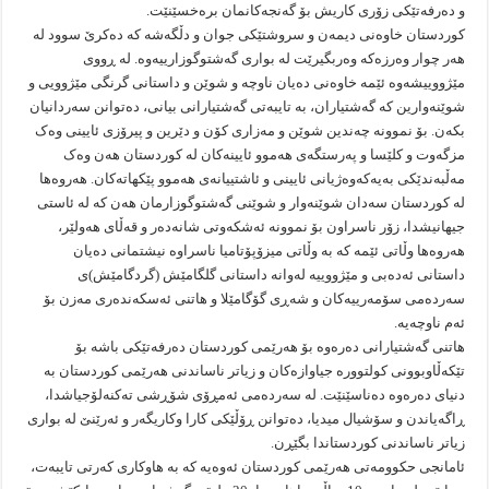
و دەرفەتێکی زۆری کاریش بۆ گەنجەکانمان برەخسێنێت.
کوردستان خاوەنی دیمەن و سروشتێکی جوان و دڵگەشە کە دەکرێ سوود لە
هەر چوار وەرزەکە وەربگیرێت لە بواری گەشتوگوزارییەوە. لە ڕووی
مێژووییشەوە ئێمە خاوەنی دەیان ناوچە و شوێن و داستانی گرنگی مێژوویی و
شوێنەوارین کە گەشتیاران، بە تایبەتی گەشتیارانی بیانی، دەتوانن سەردانیان
بکەن. بۆ نموونە چەندین شوێن و مەزاری کۆن و دێرین و پیرۆزی ئایینی وەک
مزگەوت و کلێسا و پەرستگەی هەموو ئایینەکان لە کوردستان هەن وەک
مەڵبەندێکی بەیەکەوەژیانی ئایینی و ئاشتییانەی هەموو پێکهاتەکان. هەروەها
لە کوردستان سەدان شوێنەوار و شوێنی گەشتوگوزارمان هەن کە لە ئاستی
جیهانیشدا، زۆر ناسراون بۆ نموونە ئەشکەوتی شانەدەر و قەڵای هەولێر،
هەروەها وڵاتی ئێمە کە بە وڵاتی میزۆپۆتامیا ناسراوە نیشتمانی دەیان
داستانی ئەدەبی و مێژووییە لەوانە داستانی گلگامێش (گردگامێش)ی
سەردەمی سۆمەرییەکان و شەڕی گۆگامێلا و هاتنی ئەسکەندەری مەزن بۆ
ئەم ناوچەیە.
هاتنی گەشتیارانی دەرەوە بۆ هەرێمی کوردستان دەرفەتێکی باشە بۆ
تێکەڵاوبوونی کولتوورە جیاوازەکان و زیاتر ناساندنی هەرێمی کوردستان بە
دنیای دەرەوە دەناسێنێت. لە سەردەمی ئەمڕۆی شۆڕشی تەکنەلۆجیاشدا،
ڕاگەیاندن و سۆشیال میدیا، دەتوانن ڕۆڵێکی کارا وکاریگەر و ئەرێنێ لە بواری
زیاتر ناساندنی کوردستاندا بگێڕن.
ئامانجی حکوومەتی هەرێمی کوردستان ئەوەیە کە بە هاوکاری کەرتی تایبەت،