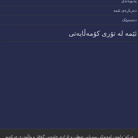
پەیوەندی
دەربارەی ئێمە
دەستپێک
ئێمە لە تۆری کۆمەڵایەتی
چرکە’ دامەزراوەیەکی میدیایی ئەهلی و ئازادە، خاوەنی گۆڤار و ماڵپەڕی چرکەیە.