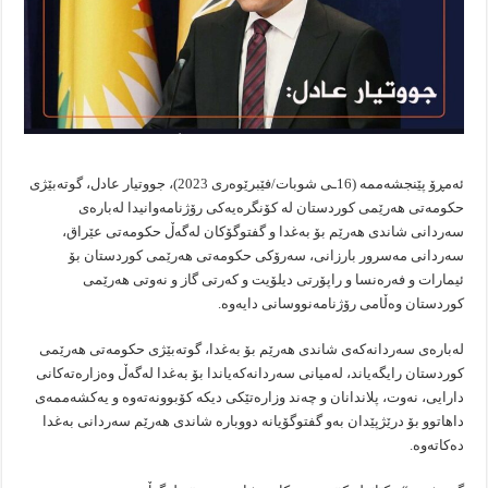
ئه‌مڕۆ پێنجشه‌ممه‌ (16ـی شوبات/فێبرێوه‌ری 2023)، جووتیار عادل، گوته‌بێژی
حكومه‌تی هه‌رێمی كوردستان له‌ كۆنگره‌یه‌كی رۆژنامه‌وانیدا له‌باره‌ی
سه‌ردانی شاندی هه‌رێم بۆ به‌غدا و گفتوگۆكان له‌گه‌ڵ حكومه‌تی عێراق،
سه‌ردانی مه‌سرور بارزانی، سه‌رۆكی حكومه‌تی هه‌رێمی كوردستان بۆ
ئیمارات و فه‌ره‌نسا و راپۆرتی دیلۆیت و كه‌رتی گاز و نه‌وتی هه‌رێمی
كوردستان وه‌ڵامی رۆژنامه‌نووسانی دایه‌وه‌.
له‌باره‌ی سه‌ردانه‌كه‌ی شاندی هه‌رێم بۆ به‌غدا، گوته‌بێژی حكومه‌تی هه‌رێمی
كوردستان رایگه‌یاند، له‌میانی سه‌ردانه‌كه‌یاندا بۆ به‌غدا له‌گه‌ڵ وه‌زاره‌ته‌كانی
دارایی، نه‌وت، پلاندانان و چه‌ند وزاره‌تێكی دیكه‌ كۆبوونه‌ته‌وه‌ و یه‌كشه‌ممه‌ی
داهاتوو بۆ درێژپێدان به‌و گفتوگۆیانه‌ دووباره‌ شاندی هه‌رێم سه‌ردانی به‌غدا
ده‌كاته‌وه‌.