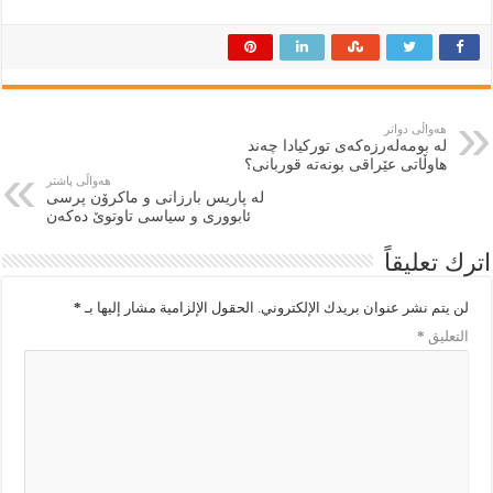
هەواڵی دواتر
لە بومەلەرزەکەی تورکیادا چەند
هاوڵاتی عێراقی بونەتە قوربانی؟
هەواڵی پاشتر
لە پاریس بارزانی و ماکرۆن پرسی
ئابووری و سیاسی تاوتوێ دەکەن
اترك تعليقاً
لن يتم نشر عنوان بريدك الإلكتروني.
الحقول الإلزامية مشار إليها بـ
*
التعليق
*