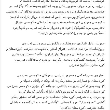
گوتیشی، “یه‌كێك له‌ كۆبوونه‌وه‌كانی شاندی هه‌رێم له‌گه‌ڵ ده‌سته‌ی
به‌ڕێوه‌بردنی ده‌روازه‌ سنوورییه‌كان بووه‌. له‌ كۆبوونه‌وه‌كه‌دا گفتوگۆ له‌سه‌ر
چۆنیه‌تی هه‌ماهه‌نگیكردن و به‌ڕێوه‌بردنی ده‌روازه‌ سنوورییه‌كان كرا. ئه‌وه‌شی
خسته‌ڕوو، هه‌ر له‌و كۆبوونه‌وه‌یه‌دا باس له‌ هه‌ندێك ده‌روازه‌ كرا، كه‌ له‌لایه‌ن
حكومه‌تی هه‌رێمی كوردستانه‌وه‌ فه‌رمین، به‌ڵام له‌لای حكومه‌تی عێراق
نافه‌رمین، بۆیه‌ گفتوگۆكرا چۆن ئه‌و ده‌روازانه‌ بكرێنه‌ فه‌رمی و له‌وباره‌وه‌
هه‌نگاوی باش نراوه‌ و رێككه‌وتنی سه‌ره‌تایی كراوه‌.”
جووتیار عادل ئاماژه‌ی به‌وه‌شكرد، رێككه‌وتنی سه‌ره‌تایی له‌باره‌ی
پڕۆژه‌یاسای بودجه‌ی 2023ـی عێراق له‌نێوان حكومه‌تی هه‌رێمی كوردستان و
عێراق كراوه‌ و ئه‌ركه‌كانی هه‌ردوولا دیاریكراون، به‌ڵام “هه‌ندێك ورده‌كاری
ماون” پێویسته‌ گفتوگۆیان له‌سه‌ر بكرێت، بۆ ئه‌وه‌ی مافه‌كانی هه‌رێمی
كوردستان پشتگوێ نه‌خرێن.
له‌باره‌ی سه‌ردانه‌كه‌ی مه‌سرور بارزانی، سه‌رۆكی حكومه‌تی هه‌رێمی
كوردستان بۆ ئیمارات بۆ به‌شداریكردن له‌ لوتكه‌ی وڵاتانی جیهان و
كۆبوونه‌وه‌ی له‌گه‌ڵ به‌رپرسه‌ باڵاكانی ئه‌و وڵاته‌، گوته‌بێژی حكومه‌تی هه‌رێمی
كوردستان رایگه‌یاند، له‌ كۆبوونه‌وه‌كاندا داوا له‌ وڵاتانی كه‌نداو كراوه‌
وه‌به‌رهێنان له‌ هه‌رێمی كوردستان ئه‌نجامبده‌ن و سه‌ردانه‌كه‌ به‌شێوه‌یه‌كی
گشتی “به‌رهه‌مدار” بووه‌. گوتیشی، “وڵاتانی كه‌نداو به‌ گرنگییه‌وه‌ ته‌ماشای
پێگه‌ی هه‌رێمی كوردستان ده‌كه‌ن.”