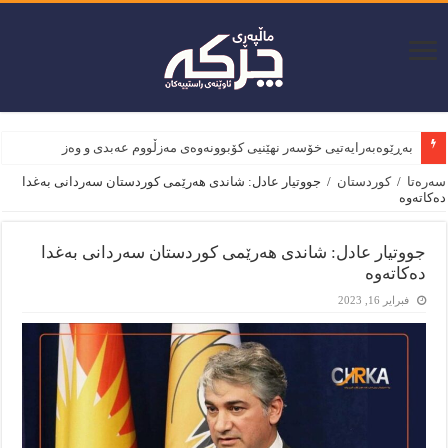
بەڕێوەبەرایەتیی خۆسەر نهێنیی کۆبوونەوەی مەزڵووم عەبدی و وەزیری بەر
سەرەتا
/
کوردستان
/
جووتیار عادل: شاندی هه‌رێمی كوردستان سه‌ردانی به‌غدا
ده‌كاته‌وه‌
جووتیار عادل: شاندی هه‌رێمی كوردستان سه‌ردانی به‌غدا
ده‌كاته‌وه‌
فبراير 16, 2023