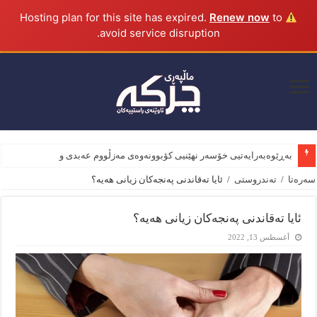
Renew now
to
Hosting plan for this site has expired.
avoid service disruption.
بەڕێوەبەرایەتیی خۆسەر نهێنیی کۆبوونەوەی مەزڵووم عەبدی و وەزیری
سەرەتا
/
تەندروستی
/
ئایا تەقاندنی پەنجەکان زیانی هەیە؟
ئایا تەقاندنی پەنجەکان زیانی هەیە؟
أغسطس 13, 2022