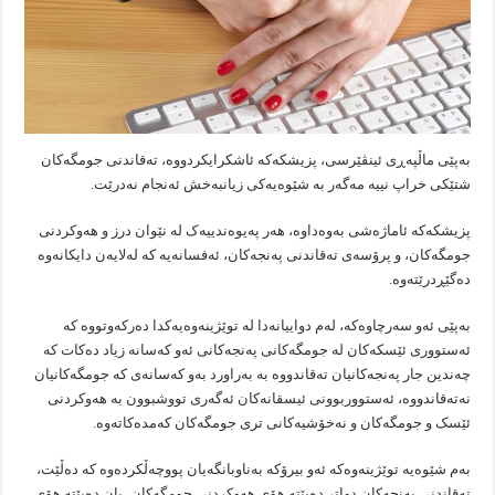
بەپێی ماڵپەڕی ئینڤێرسی، پزیشکەکە ئاشکرایکردووە، تەقاندنی جومگەکان
شتێکی خراپ نییە مەگەر بە شێوەیەکی زیانبەخش ئەنجام نەدرێت.
پزیشکەکە ئاماژەشی بەوەداوە، هەر پەیوەندییەک لە نێوان درز و هەوکردنی
جومگەکان، و پرۆسەی تەقاندنی پەنجەکان، ئەفسانەیە کە لەلایەن دایکانەوە
دەگێڕدرێتەوە.
بەپێی ئەو سەرچاوەکە، لەم دواییانەدا لە توێژینەوەیەکدا دەرکەوتووە کە
ئەستووری ئێسکەکان لە جومگەکانی پەنجەکانی ئەو کەسانە زیاد دەکات کە
چەندین جار پەنجەکانیان تەقاندووە بە بەراورد بەو کەسانەی کە جومگەکانیان
نەتەقاندووە، ئەستووربوونی ئیسقانەکان ئەگەری تووشبوون بە هەوکردنی
ئێسک و جومگەکان و نەخۆشیەکانی تری جومگەکان کەمدەکاتەوە.
بەم شێوەیە توێژینەوەکە ئەو بیرۆکە بەناوبانگەیان پووچەڵکردەوە کە دەڵێت،
تەقاندنی پەنجەکان دواتر دەبێتە هۆی هەوکردنی جومگەکان، یان دەبێتە هۆی