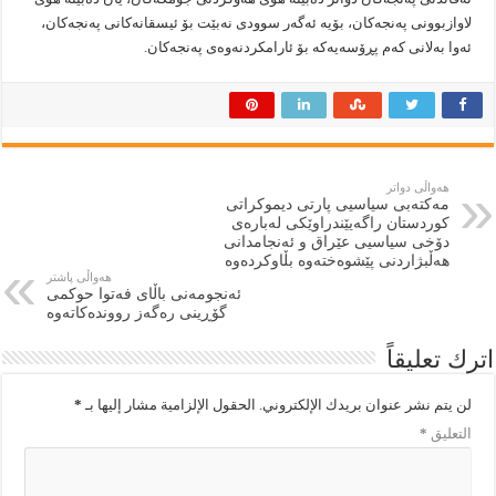
لاوازبوونی پەنجەکان، بۆیە ئەگەر سوودی نەبێت بۆ ئیسقانەکانی پەنجەکان،
ئەوا بەلانی کەم پڕۆسەیەکە بۆ ئارامکردنەوەی پەنجەکان.
هەواڵی دواتر
مەکتەبی سیاسیی پارتی دیموکراتی
کوردستان راگەیێندراوێکی لەبارەی
دۆخی سیاسیی عێراق و ئەنجامدانی
هەڵبژاردنی پێشوەختەوە بڵاوکردەوە
هەواڵی پاشتر
ئەنجومەنی باڵای فەتوا حوکمی
گۆڕینی ره‌گه‌ز رووندەکاتەوە
اترك تعليقاً
لن يتم نشر عنوان بريدك الإلكتروني.
الحقول الإلزامية مشار إليها بـ
*
التعليق
*