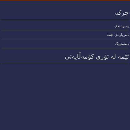
چرکە
پەیوەندی
دەربارەی ئێمە
دەستپێک
ئێمە لە تۆری کۆمەڵایەتی