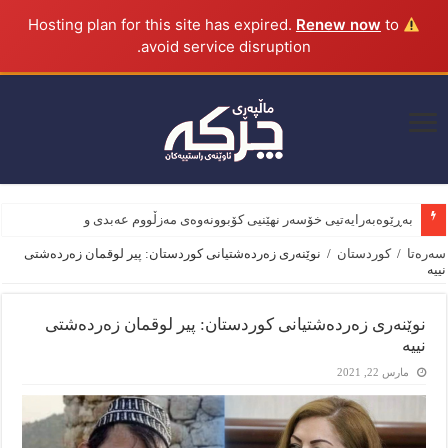
Renew now
to
Hosting plan for this site has expired.
avoid service disruption.
بەڕێوەبەرایەتیی خۆسەر نهێنیی کۆبوونەوەی مەزڵووم عەبدی و وەزیری
سەرەتا
/
کوردستان
/
نوێنەری زەردەشتیانی کوردستان: پیر لوقمان زەردەشتی
نییە
نوێنەری زەردەشتیانی کوردستان: پیر لوقمان زەردەشتی
نییە
مارس 22, 2021