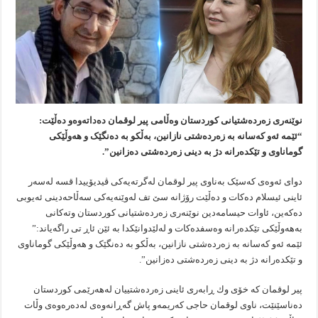
نوێنەری زەردەشتیانی کوردستان وەڵامی پیر لوقمان دەداتەوەو دەڵێت:
“ئێمە ئەو کەسانە بە زەردەشتی نازانین، بەڵکو بە دەنگێک و هەوڵێکی
گوماناوی و تێکدەرانە دژ بە دینی زەردەشتی دەزانین”.
دوای ئەوەی کەسێک بەناوی پیر لوقمان لەگرتەیەکی ڤیدیۆییدا قسە لەسەر
ئاینی ئیسلام دەکات و دەڵێت رۆژانە سێ تف لەوێنەیەکی سەڵاحەدینی ئەیوبی
دەکەین، ئاوات حیسامەدین نوێنەری زەردەشتیانی کوردستان وتەکانی
بەهەوڵێکی تێکدەرانە وەسفدەکات و لەلێدوانێکدا بە ئێن ئاڕ تی راگەیاند:”
ئێمە ئەو کەسانە بە زەردەشتی نازانین، بەڵکو بە دەنگێک و هەوڵێکی گوماناوی
و تێکدەرانە دژ بە دینی زەردەشتی دەزانین”.
پیر لوقمان كه‌ خۆی وك ڕابه‌ری ئاینی زه‌رده‌شتییان له‌هه‌رێمی كوردستان
دەناسێنێت، ناوی لوقمان حاجی کەریمەو پاش گەڕانەوەی لەدەرەوەی وڵات