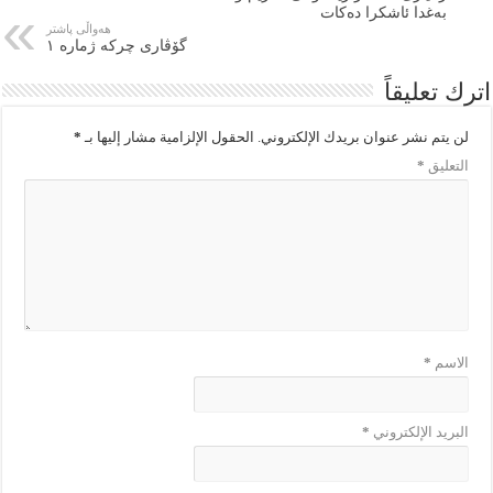
بەغدا ئاشكرا دەكات
هەواڵی پاشتر
گۆڤاری چرکە ژمارە ١
اترك تعليقاً
لن يتم نشر عنوان بريدك الإلكتروني.
الحقول الإلزامية مشار إليها بـ
*
التعليق
*
الاسم
*
البريد الإلكتروني
*