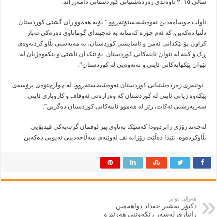
ساڵی ٢٠١٥ ناوەندی زەردەشتیانی کوردستانی دامەزراند.
ئاوات حوسامەدین ئەوەشیخستۆتەڕوو.” بۆیە هەموو رای گشتی کوردستان
دڵنیا دەکەین، کە ئەم جۆرە کەسانە بە ئەجیندای گوماناوی دەرەکی تەیار
کراون بۆ تێکدانی ئەمن و ئاسایشی کوردستان، بە مەبەستی بڵاو کردنەوەی
ڕک و کینە لە نێوان ئاینەکانی کوردستان بۆ تێکدان ئاشتی و پێکەوەژیان لە
نێوان پێکهاتەکانی ئاینی و نەتەوەیی لە کوردستان”.
نوێنەری زەردەشتیانی کوردستان ئەوەشیخستەڕوو، لە چوارچێوەی پرۆسەی
پێکەوە ژیانی ئاینی لە کوردستان کە وەزارەتی ئەوقاف و کاروباری ئاینی
سەرپەرشتی ئەکات، رێز لە هەموو ئاینەکانی کوردستان دەگرین”.
لەچەند رۆژی رابردوودا کەسێک بەناوی پیر لوقمان گرتەیەکی ڤیدیۆیی
بڵاوکردەوە، تێیدا دەڵێت رۆژانە تف لەوێنەی سەڵاحەدینی ئەیوبی دەکەین
هەواڵی دواتر
دكتۆر بەشیر حەداد دواهەمین
زانیاری لەسەر رێكەوتنی هەرێم و