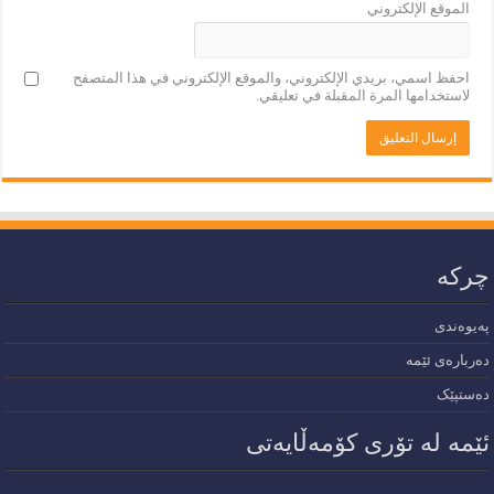
الموقع الإلكتروني
احفظ اسمي، بريدي الإلكتروني، والموقع الإلكتروني في هذا المتصفح
لاستخدامها المرة المقبلة في تعليقي.
چرکە
پەیوەندی
دەربارەی ئێمە
دەستپێک
ئێمە لە تۆری کۆمەڵایەتی