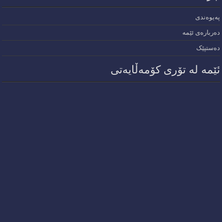
پەیوەندی
دەربارەی ئێمە
دەستپێک
ئێمە لە تۆری کۆمەڵایەتی