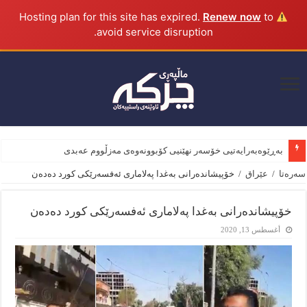
Renew now
to
Hosting plan for this site has expired.
avoid service disruption.
بەڕێوەبەرایەتیی خۆسەر نهێنیی کۆبوونەوەی مەزڵووم عەبدی و وەزی
سەرەتا
/
عێراق
/
خۆپیشاندەرانی بەغدا پەلاماری ئەفسەرێکی کورد دەدەن
خۆپیشاندەرانی بەغدا پەلاماری ئەفسەرێکی کورد دەدەن
أغسطس 13, 2020