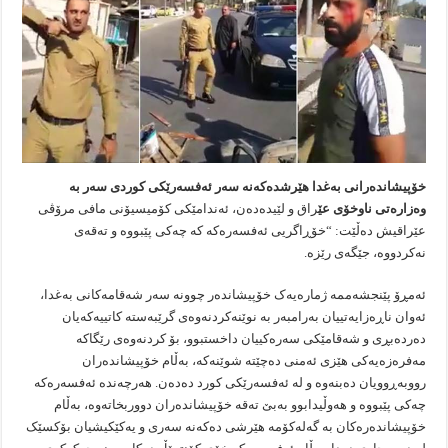
خۆپیشاندەرانی بەغدا هێرشدەکەنە سەر ئەفسەرێکی کوردی سەر بە
وەزارەتی ناوخۆی عێ
راق و لێیدەدەن، ئەندامێکی کۆمیسیۆنی مافی مرۆڤی
عێراقیش دەڵێت: “خۆڕاگریی ئەفسەرەکە کە چەکی پێبووە و تەقەی
نەکردووە، جێگەی رێزە.
ئەمڕۆ پێنجشەممە ژمارەیەک خۆپیشاندەر چوونە سەر شەقامەکانی بەغدا،
ئەوان ناڕەزایەتییان بەرامبەر بە نوێنەکردنەوەی گرێبەستە کاتییەکەیان
دەردەبڕی و شەقامێکی سەرەکییان داخستبوو، بۆ کردنەوەی رێگاکە
مەفرەزەیەکی هێزی ئەمنی دەچێتە شوێنەکە، بەڵام خۆپیشاندەران
رووبەڕوویان دەبنەوە و لە ئەفسەرێکی کورد دەدەن. هەرچەندە ئەفسەرەکە
چەکی پێبووە و هەوڵیدابوو بەبێ تەقە خۆپیشاندەران دووربخاتەوە، بەڵام
خۆپیشاندەرەکان بە گەلەکۆمە هێرشی دەکەنە سەری و یەکێکیشیان بۆکسێک