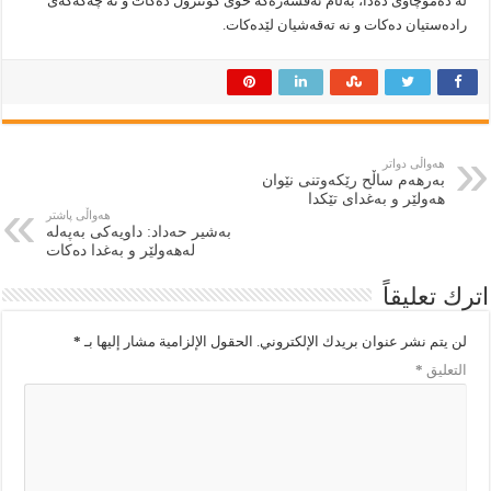
لە دەموچاوی دەدا، بەڵام ئەفسەرەکە خۆی کۆنترۆڵ دەکات و نە چەکەکەی
رادەستیان دەکات و نە تەقەشیان لێدەکات.
هەواڵی دواتر
بەرهەم ساڵح رێكەوتنی نێوان
هەولێر و بەغدای تێكدا
هەواڵی پاشتر
بەشیر حەداد: داویەكی بەپەلە
لەهەولێر و بەغدا دەكات
اترك تعليقاً
لن يتم نشر عنوان بريدك الإلكتروني.
الحقول الإلزامية مشار إليها بـ
*
التعليق
*