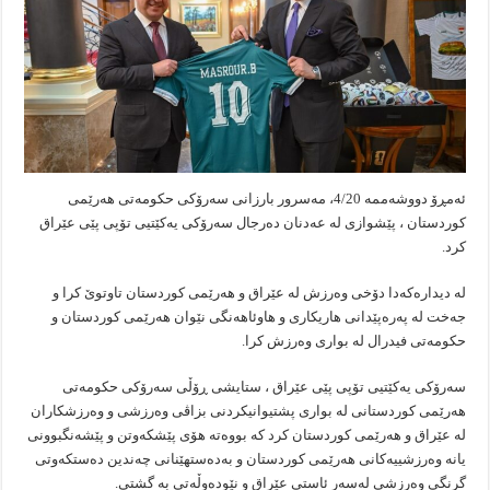
ئەمڕۆ دووشەممە 4/20، مەسرور بارزانی سەرۆکی حکومەتی هەرێمی
کوردستان ، پێشوازی لە عەدنان دەرجال سەرۆکی یەکێتیی تۆپی پێی عێراق
کرد.
لە دیدارەکەدا دۆخی وەرزش لە عێراق و هەرێمی کوردستان تاوتوێ کرا و
جەخت لە پەرەپێدانی هاریکاری و هاوئاهەنگی نێوان هەرێمی کوردستان و
حکومەتی فیدرال لە بواری وەرزش کرا.
سەرۆکی یەکێتیی تۆپی پێی عێراق ، ستایشی ڕۆڵی سەرۆکی حکومەتی
هەرێمی کوردستانی لە بواری پشتیوانیکردنی بزاڤی وەرزشی و وەرزشکاران
لە عێراق و هەرێمی کوردستان کرد کە بووەتە هۆی پێشکەوتن و پێشەنگبوونی
یانە وەرزشییەکانی هەرێمی کوردستان و بەدەستهێنانی چەندین دەستکەوتی
گرنگی وەرزشی لەسەر ئاستی عێراق و نێودەوڵەتی بە گشتی.