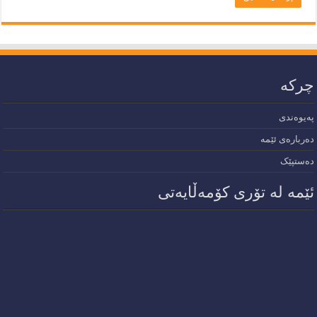
چرکە
پەیوەندی
دەربارەی ئێمە
دەستپێک
ئێمە لە تۆری کۆمەڵایەتی