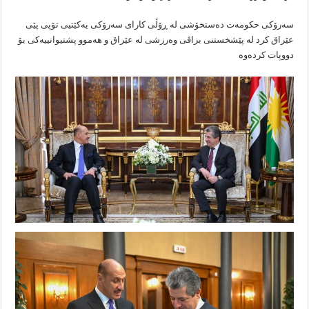
سەرۆکی حکومەت دەستخۆشی لە ڕۆڵی کارای سەرۆکی یەکێتیی تۆپی پێی
عێراق کرد لە پێشخستنی بزاڤی وەرزشی لە عێراق و هەموو پشتیوانییەکی بۆ
دووپات کردەوە