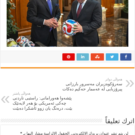
هەواڵی دواتر
سەرۆکوەزیران مەسرور بارزانی
پیرۆزبایی لە عەممار حەکیم دەکات
هەواڵی پاشتر
پێشەوا هەورامانی: راستیی ناردنی
چەکی ئەمریکی بۆ هەر لایەنێک
بێت، درەنگ یان زوو ئاشکرا دەبێت
اترك تعليقاً
لن يتم نشر عنوان بريدك الإلكتروني.
الحقول الإلزامية مشار إليها بـ
*