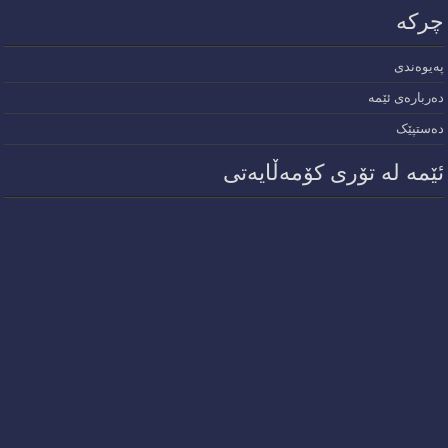
چرکە
پەیوەندی
دەربارەی ئێمە
دەستپێک
ئێمە لە تۆری کۆمەڵایەتی