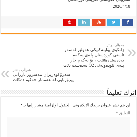
2026/4/18
هەواڵی دواتر
زانکۆی پۆلیتەکنیکی هەولێر لەسەر
ئاستی کوردستان پلەی یەکەم
بەدەستدەهێنێت ، بۆ یەکەم جار
پلەی نێودەولەتی Q2 بەدەست دێت
هەواڵی پاشتر
سەرۆکوەزیران مەسرور بارزانی
پیرۆزبایی لە عەممار حەکیم دەکات
اترك تعليقاً
لن يتم نشر عنوان بريدك الإلكتروني.
الحقول الإلزامية مشار إليها بـ
*
التعليق
*