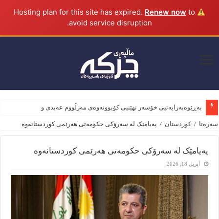
Renew now
to
Hosting plan for this site has expired.
avoid service disruption.
بەڕێوەبەرایەتیی خۆسەر نهێنیی کۆبوونەوەی مەزڵووم عەبدی و وەزیری
سەرەتا
/
کوردستان
/
پەیامێک لە سەرۆکی حکومەتی هەرێمی کوردستانەوە
پەیامێک لە سەرۆکی حکومەتی هەرێمی کوردستانەوە
أبريل 18, 2026