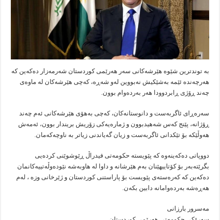
بە توندترین شێوە هێرشەکانی سەر هەرێمی کوردستان شەرمەزار دەکەین کە
هەرچەندە ئێمە بەشێکیش نەبووین لەو شەڕە، کەچی هێرشەکان لە ماوەی
چەند ڕۆژی ڕابردوودا هەر بەردەوام بوون.
سەرەڕای ئاگربەست و دانوستانەکان، کەچی بەهۆی هێرشەکانی ئەم چەند
ڕۆژانە، پێنج کەس شەهیدبوون و ژمارەیەکی زۆریش بریندار بوون، ئەمەش
هەوڵێکە بۆ تێکدانی ئاگربەست و زیان گەیاندنی زیاتر بە ناوچەکەمان.
دووپاتی دەکەینەوە کە پێویستە حکومەتی فیدراڵ ڕێوشوێنی کردەیی
بگرێتەبەر بۆ کۆتاییهێنان بەم هێرشانە و داوا لە هاوبەشە نێودەوڵەتییەکانمان
دەکەین کە کەرەستەی پێویست بۆ پاراستنی کوردستان و ژێرخانی وزە ، لەم
هەڕەشە بەردەوامانە دابین بکەن.
مەسرور بارزانی
سەرۆکی حکومەتی هەرێمی کوردستان